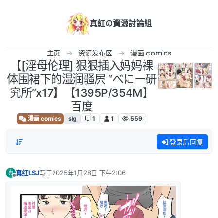
跳转至内容
真紅の資源討論組
主页
资源发布区
漫画 comics
【[淫母伦理] 狠狠插入妈妈裸
体围裙下的湿润骚屄 “べにー研
究所”x17】【1395P/354M】
百度
漫画 comics
slg
1
1
559
登录后回复
真红LSJ
写于
2025年1月28日 下午2:06
真
最后由 编辑
离线