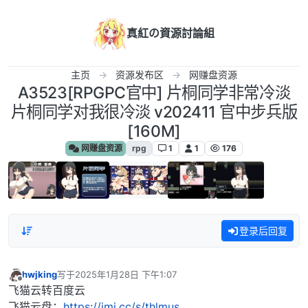
跳转至内容
真紅の資源討論組
主页
资源发布区
网赚盘资源
A3523[RPGPC官中] 片桐同学非常冷淡
片桐同学对我很冷淡 v202411 官中步兵版
[160M]
网赚盘资源
rpg
1
1
176
登录后回复
hwjking
写于
2025年1月28日 下午1:07
最后由 编辑
离线
飞猫云转百度云
飞猫云盘：
https://jmj.cc/s/thlmus