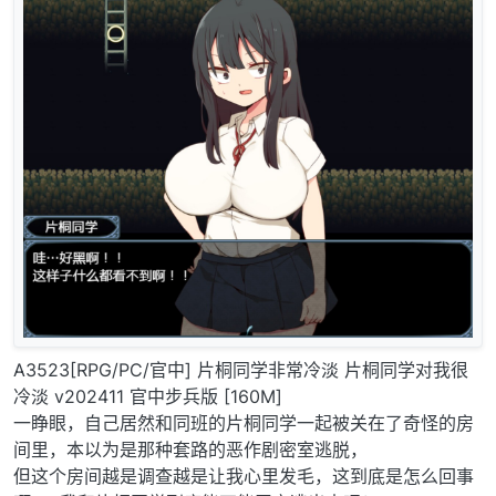
A3523[RPG/PC/官中] 片桐同学非常冷淡 片桐同学对我很
冷淡 v202411 官中步兵版 [160M]
一睁眼，自己居然和同班的片桐同学一起被关在了奇怪的房
间里，本以为是那种套路的恶作剧密室逃脱，
但这个房间越是调查越是让我心里发毛，这到底是怎么回事