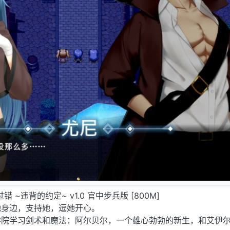
 过错 ~违背的约定~ v1.0 官中步兵版 [800M]
她身边，支持她，逗她开心。
学院学习剑术和魔法：阿尔贝尔，一个雄心勃勃的新生，和艾伊