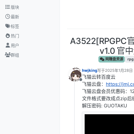
跳转至内容
版块
最新
标签
热门
A3522[RPGP
用户
v1.0 官
群组
网赚盘资源
rpg
hwjking
写于
2025年1月28日 
最后由 编辑
飞猫云转百度云
离线
飞猫云盘：
https://jmj.
飞猫云盘会员优惠码：12
文件格式要改成点zip后
解压密码: GUOTAKU