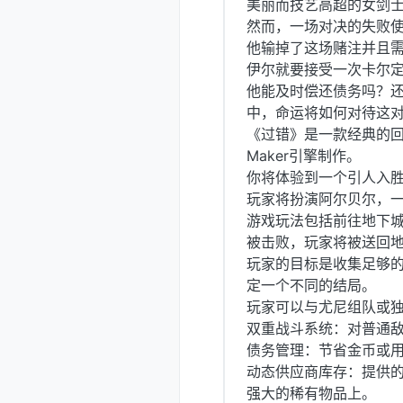
美丽而技艺高超的女剑
然而，一场对决的失败
他输掉了这场赌注并且需
伊尔就要接受一次卡尔定
他能及时偿还债务吗？
中，命运将如何对待这
《过错》是一款经典的回
Maker引擎制作。
你将体验到一个引人入
玩家将扮演阿尔贝尔，
游戏玩法包括前往地下
被击败，玩家将被送回
玩家的目标是收集足够的
定一个不同的结局。
玩家可以与尤尼组队或
双重战斗系统：对普通敌
债务管理：节省金币或
动态供应商库存：提供
强大的稀有物品上。