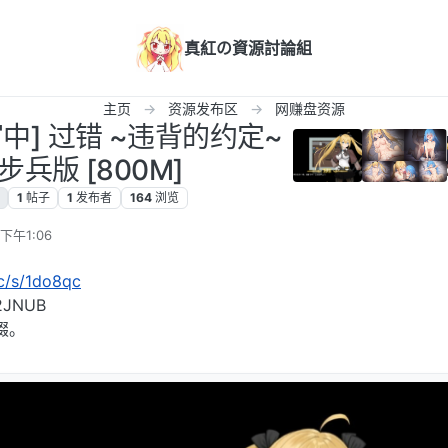
真紅の資源討論組
主页
资源发布区
网赚盘资源
C官中] 过错 ~违背的约定~
中步兵版 [800M]
1
帖子
1
发布者
164
浏览
下午1:06
cc/s/1do8qc
JNUB
缀。