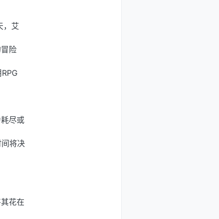
天，艾
的冒险
RPG
力耗尽或
时间将决
将其花在