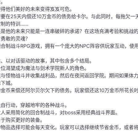
士。
使得他们美好的未来变得岌岌可危。
要在25天内偿还10万金币的债务给卡尔。与此同时，每拖欠一
制的特训……
还是他的未来只能是一连串破碎的承诺？在这场充满考验和挑战
对勇敢的灵魂？
合制战斗RPG游戏，拥有一个庞大的NPC阵容供玩家互动，使用
胜、以对话驱动的故事，其中包含多个结局。
一位渴望成为魔法与剑术学院新人的角色。
城与怪物战斗并收集战利品，然后在夜间返回学院。期间如果体
地下城。
金币来偿还阿尔贝尔欠下的债务。玩家偿还这10万金币所花长
独自行动，穿越地牢的各种战斗。
人采用简化的回合制战斗，对boss采用经典战斗界面。
用于购买更好的装备。
的物品选择可能会每天变化。玩家可以选择继续节省金币，或者