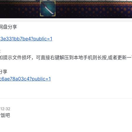
C网盘分享
/e73e331bb7be4?public=1
长
),如提示文件损坏，可直接右键解压到本地手机则长按,或者更新一
盘分享
1fc6ae78a03c4?public=1
12:32
冷饭吧