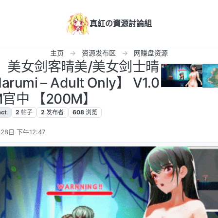
真紅の資源討論組
主页
资源发布区
网赚盘资源
】 美女剑客晴美/美女剑士晴
rumi – Adult Only】 V1.0
M官中 【200M】
act
2
帖子
2
发布者
608
浏览
28日 下午12:47