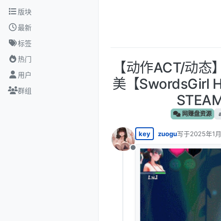
跳转至内容
版块
最新
标签
热门
【动作ACT/动态
用户
美【SwordsGirl Ha
群组
STEA
网赚盘资源
key
zuogu
写于
2025年1月
最后由 编辑
离线