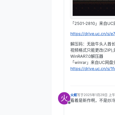
「2501-2810」来自U
https://drive.uc.cn/s
解压码：无敌牛头人酋
视频格式只能更改(ZIP
WinRAR7.0解压器
「winrar」来自UC网
https://drive.uc.cn/s/
火蚁
写于
2025年1月29日 上午
火
最后由 编辑
看着是新作啊，不是炒
离线