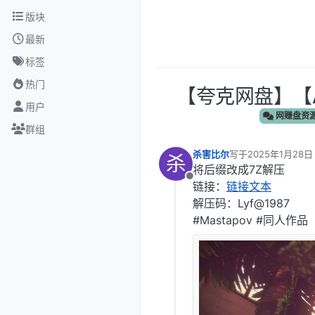
跳转至内容
版块
最新
标签
热门
‎【夸克网盘】【A
用户
网赚盘资
群组
杀害比尔
写于
2025年1月28日 
杀
最后由 杀害比尔 编
将后缀改成7Z解压
离线
链接：
链接文本
解压码：Lyf@1987
#Mastapov #同人作品