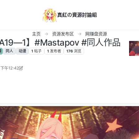
真紅の資源討論組
主页
资源发布区
网赚盘资源
19—1】#Mastapov #同人作品
源
同人
动漫
1
帖子
1
发布者
176
浏览
下午12:42
辑
2025年1月28日 上午6:47