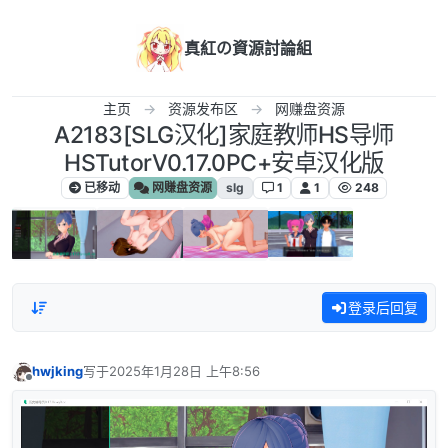
跳转至内容
真紅の資源討論組
主页
资源发布区
网赚盘资源
A2183[SLG汉化]家庭教师HS导师
HSTutorV0.17.0PC+安卓汉化版
已移动
网赚盘资源
slg
1
1
248
登录后回复
hwjking
写于
2025年1月28日 上午8:56
最后由 编辑
离线