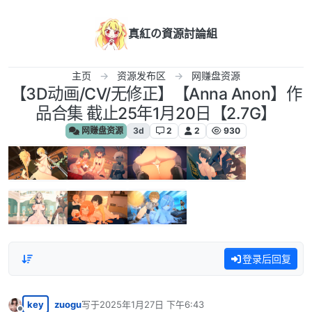
跳转至内容
真紅の資源討論組
主页
资源发布区
网赚盘资源
【3D动画/CV/无修正】【Anna Anon】作
品合集 截止25年1月20日【2.7G】
网赚盘资源
3d
2
2
930
登录后回复
key
zuogu
写于
2025年1月27日 下午6:43
最后由 编辑