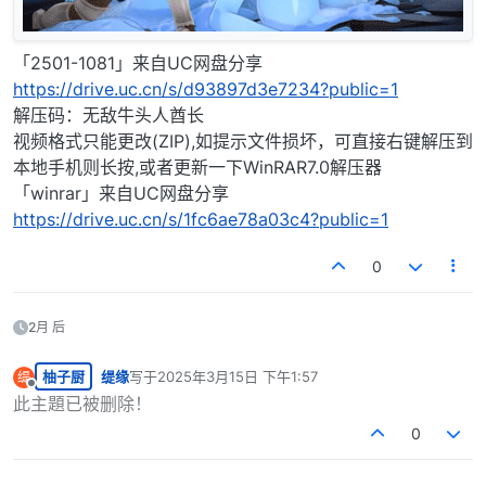
「2501-1081」来自UC网盘分享
https://drive.uc.cn/s/d93897d3e7234?public=1
解压码：无敌牛头人酋长
视频格式只能更改(ZIP),如提示文件损坏，可直接右键解压到
本地手机则长按,或者更新一下WinRAR7.0解压器
「winrar」来自UC网盘分享
https://drive.uc.cn/s/1fc6ae78a03c4?public=1
0
2月 后
柚子厨
缇缘
写于
2025年3月15日 下午1:57
缇
最后由 编辑
离线
此主題已被删除！
0