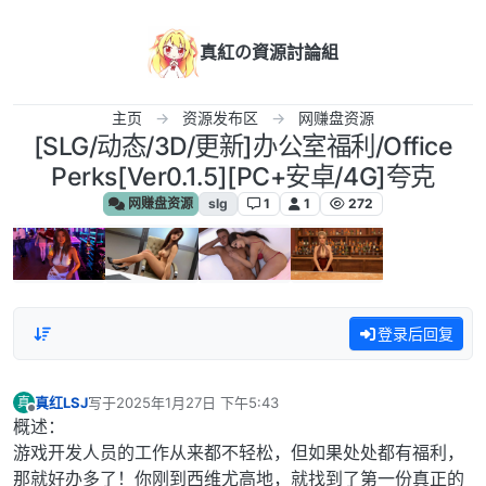
跳转至内容
真紅の資源討論組
主页
资源发布区
网赚盘资源
[SLG/动态/3D/更新]办公室福利/Office
Perks[Ver0.1.5][PC+安卓/4G]夸克
网赚盘资源
slg
1
1
272
登录后回复
真红LSJ
写于
2025年1月27日 下午5:43
真
最后由 编辑
离线
概述：
游戏开发人员的工作从来都不轻松，但如果处处都有福利，
那就好办多了！你刚到西维尤高地，就找到了第一份真正的