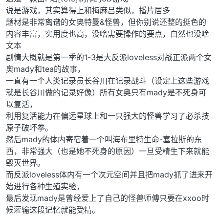
说是游戏，其实算得上和梅麻吕类似，播片居多
题材是非常离谱的女奥特曼&怪兽，但你别说还整的挺色的
内容丰富，实用度也高，没啥需要操作的要点，自然也没啥
文本
剧情大概就是第一季的1-3是大反派loveless对战正派两个女
奥mady和tea的故事，
一直有一个人类记录员长谷川在记录战斗（设定上这些游戏
就是长谷川做的记录好像）所有女奥只有mady是不死身可
以复活，
利用复活能力在偏远星球上和一只强大的怪兽学习了必杀技
原子破坏拳。
然后mady的体内寄宿着一个叫海布里特生命-塞拉斯的东
西，非常强大（也是她不死身的原因）一旦受精生下来就能
毁灭世界。
而反派loveless体内有一个次元空间并且把mady抓了进来开
始进行各种生殖实验，
最后发现mady是曾经爱上了自己的怪兽师傅只要在xxoo时
候灌输这段记忆就能受精。