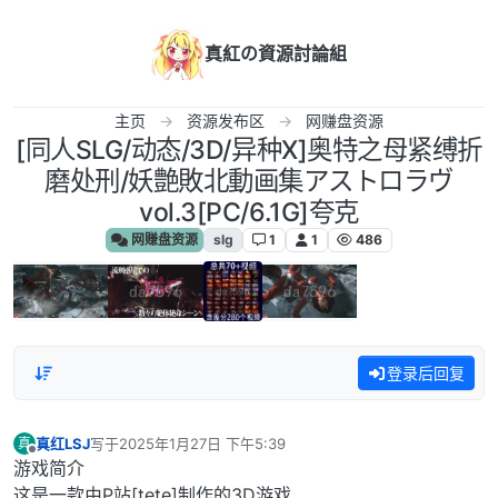
跳转至内容
真紅の資源討論組
主页
资源发布区
网赚盘资源
[同人SLG/动态/3D/异种X]奥特之母紧缚折
磨处刑/妖艶敗北動画集アストロラヴ
vol.3[PC/6.1G]夸克
网赚盘资源
slg
1
1
486
登录后回复
真红LSJ
写于
2025年1月27日 下午5:39
真
最后由 编辑
离线
游戏简介
这是一款由P站[tete]制作的3D游戏