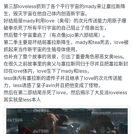
第三部loveless抓到了各个平行宇宙的mady来让塞拉斯降
生，毁灭宇宙在他自己体内创造新宇宙。
好结局是mady利用love（奥母）的次元传送能力用原子爆
破拳杀死了所有平行宇宙的自己阻止了怪兽出生，
然后整个宇宙重启了（有点像jojo第六部结尾）。
第二季主要是坏结局塞拉斯降生，mady和tea死去，love被
抓起来当作新宇宙的生殖母体使用，
也补充了整个故事的背景，引出了重要角色邪恶女奥less。
在很久之前故事里的奥父与塞拉斯同归于尽并且把塞拉斯封
印在love体内，love生下了mady和less，
less体内有塞拉斯的遗传子并且继承了love的次元传送能
力，less诱惑了皇子avin并且把他变成了怪物，
然后在第二部结尾杀死了love，然后揭示了大反派loveless
其实就是less本人