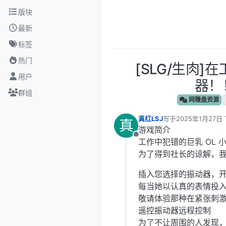
跳转至内容
版块
最新
标签
热门
[SLG/生肉
用户
器！！
群组
网赚盘资源
真红LSJ
写于
2025年1月27日 
真
最后由 真红LSJ 编辑
游戏简介
离线
工作中犯错的巨乳 OL 
为了得到社长的谅解，
插入您选择的振动器，
每当她以认真的表情投
敬请体验那种在紧张刺
遥控振动器远程控制
为了不让周围的人发现