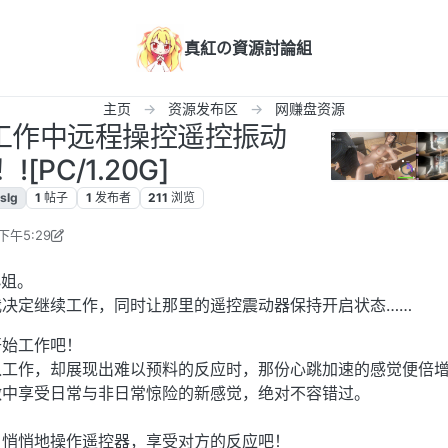
真紅の資源討論組
主页
资源发布区
网赚盘资源
]在工作中远程操控遥控振动
![PC/1.20G]
slg
1
帖子
1
发布者
211
浏览
下午5:29
2025年1月27日 下午6:28
小姐。
我决定继续工作，同时让那里的遥控震动器保持开启状态……
开始工作吧！
入工作，却展现出难以预料的反应时，那份心跳加速的感觉便倍
激中享受日常与非日常惊险的新感觉，绝对不容错过。
，悄悄地操作遥控器，享受对方的反应吧！