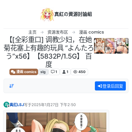
跳转至内容
真紅の資源討論組
主页
资源发布区
漫画 comics
【[全彩重口] 调教少妇，在她
菊花塞上有趣的玩具 “よんたろ
う”x56】【5832P/1.5G】 百
度
漫画 comics
slg
1
1
450
登录后回复
真红LSJ
写于
2025年1月27日 下午2:50
真
最后由 编辑
离线