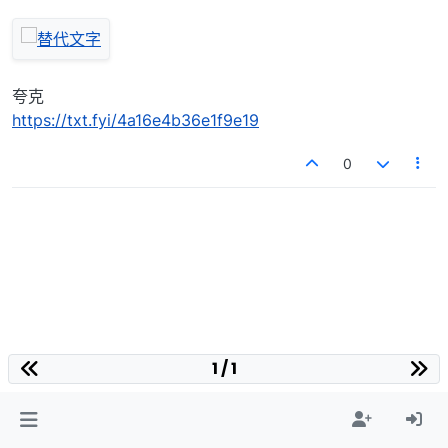
夸克
https://txt.fyi/4a16e4b36e1f9e19
0
1 / 1