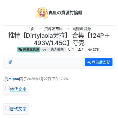
跳转至内容
真紅の資源討論組
主页
资源发布区
网赚盘资源
推特【Dirtylaola劳拉】 合集【124P＋
493V/1.45G】夸克
网赚盘资源
cv
真人视频
1
1
278
登录后回复
mlpooj
写于
2025年1月27日 下午12:26
最后由 编辑
离线