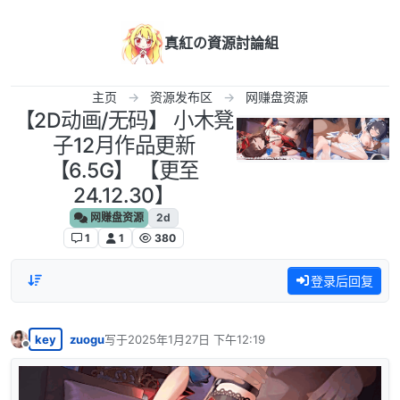
跳转至内容
真紅の資源討論組
主页
资源发布区
网赚盘资源
【2D动画/无码】 小木凳
子12月作品更新
【6.5G】 【更至
24.12.30】
网赚盘资源
2d
1
1
380
登录后回复
key
zuogu
写于
2025年1月27日 下午12:19
最后由 编辑
离线