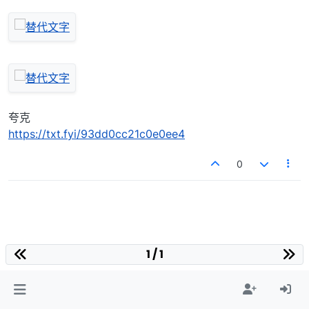
夸克
https://txt.fyi/93dd0cc21c0e0ee4
0
1 / 1