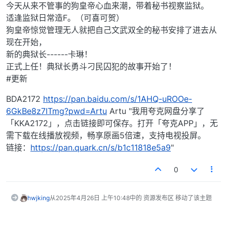
今天从来不管事的狗皇帝心血来潮，带着秘书视察监狱。
适逢监狱日常造F。（可喜可贺）
狗皇帝惊觉管理无人就把自己文武双全的秘书安排了进去从
现在开始，
新的典狱长------卡琳！
正式上任！典狱长勇斗刁民囚犯的故事开始了！
#更新
BDA2172
https://pan.baidu.com/s/1AHQ-uROOe-
6GkBe8z7ITmg?pwd=Artu
Artu "我用夸克网盘分享了
「KKA2172」，点击链接即可保存。打开「夸克APP」，无
需下载在线播放视频，畅享原画5倍速，支持电视投屏。
链接：
https://pan.quark.cn/s/b1c11818e5a9
"
0
hwjking
从
2025年4月26日 上午10:48
中的 资源发布区 移动了该主题