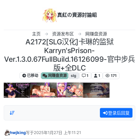
跳转至内容
真紅の資源討論組
主页
资源发布区
网赚盘资源
A2172[SLG汉化]卡琳的监狱
Karryn'sPrison-
Ver.1.3.0.67FullBuild.16126099-官中步兵
版+全DLC
已移动
网赚盘资源
slg
1
1
171
登录后回复
hwjking
写于
2025年1月27日 上午11:21
最后由 编辑
离线