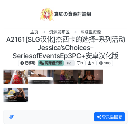
跳转至内容
真紅の資源討論組
主页
资源发布区
网赚盘资源
A2161[SLG汉化]杰西卡的选择–系列活动
Jessica’sChoices–
SeriesofEventsEp3PC+安卓汉化版
已移动
网赚盘资源
slg
1
1
106
登录后回复