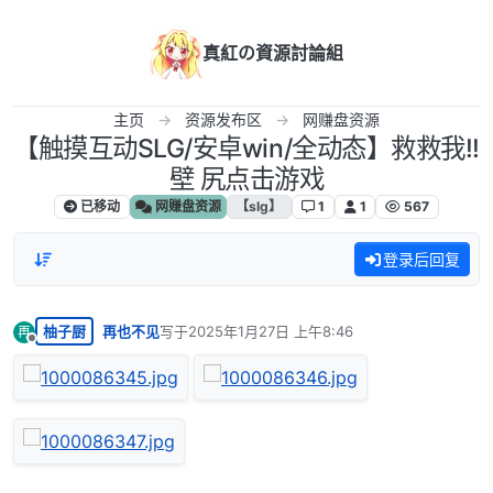
跳转至内容
真紅の資源討論組
主页
资源发布区
网赚盘资源
【触摸互动SLG/安卓win/全动态】救救我!!
壁 尻点击游戏
已移动
网赚盘资源
【slg】
1
1
567
登录后回复
柚子厨
再也不见
写于
2025年1月27日 上午8:46
再
最后由 编辑
离线