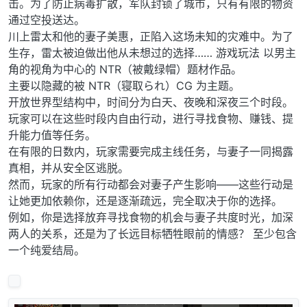
击。为了防止病毒扩散，军队封锁了城市，只有有限的物资
通过空投送达。
川上雷太和他的妻子美惠，正陷入这场未知的灾难中。为了
生存，雷太被迫做出他从未想过的选择…… 游戏玩法 以男主
角的视角为中心的 NTR（被戴绿帽）题材作品。
主要以隐藏的被 NTR（寝取られ）CG 为主题。
开放世界型结构中，时间分为白天、夜晚和深夜三个时段。
玩家可以在这些时段内自由行动，进行寻找食物、赚钱、提
升能力值等任务。
在有限的日数内，玩家需要完成主线任务，与妻子一同揭露
真相，并从安全区逃脱。
然而，玩家的所有行动都会对妻子产生影响——这些行动是
让她更加依赖你，还是逐渐疏远，完全取决于你的选择。
例如，你是选择放弃寻找食物的机会与妻子共度时光，加深
两人的关系，还是为了长远目标牺牲眼前的情感？ 至少包含
一个纯爱结局。