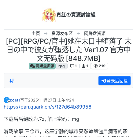
跳转至内容
真紅の資源討論組
主页
资源发布区
网赚盘资源
[PC][RPG/PC/官中]她在末日中堕落了 末
日の中で彼女が堕落した Ver1.07 官方中
文无码版 [848.7MB]
网赚盘资源
rpg
1
1
219
登录后回复
ccrar
写于
2025年1月27日 上午4:24
C
最后由 编辑
离线
https://pan.quark.cn/s/127d64b89956
下载后后缀改为.7z, 解压密码：mg
游戏故事 三仓市，这座宁静的城市突然遭到僵尸病毒的袭