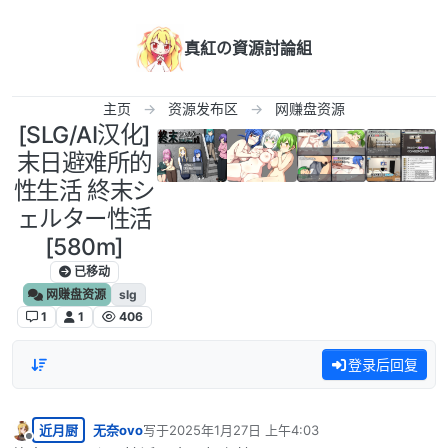
跳转至内容
真紅の資源討論組
主页
资源发布区
网赚盘资源
[SLG/AI汉化]
末日避难所的
性生活 終末シ
ェルター性活
[580m]
已移动
网赚盘资源
slg
1
1
406
登录后回复
近月厨
无奈ovo
写于
2025年1月27日 上午4:03
最后由 编辑
离线