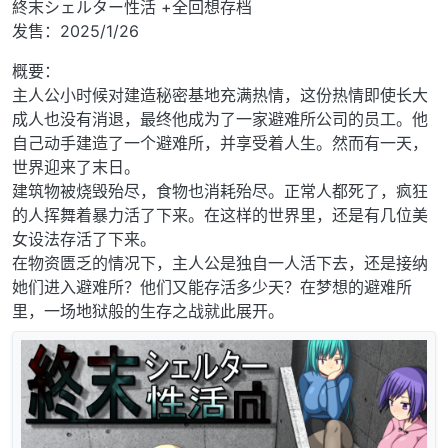
終末シェルター性活 +全回想存档
发售：2025/1/26
概要：
主人公小时候对建造秘密基地充满热情，这份热情即使长大
成人也没有消退，最终他成为了一家避难所公司的员工。他
自己动手建造了一个避难所，并享受着人生。然而有一天，
世界迎来了末日。
建筑物被烧毁殆尽，食物也消耗殆尽。正常人都死了，疯狂
的人挥舞着暴力活了下来。在这样的世界里，还是有几位美
女设法存活了下来。
在物资匮乏的情况下，主人公是独自一人活下去，还是接纳
她们进入避难所？他们又能存活多少天？在梦想的避难所
里，一场地狱般的生存之战就此展开。