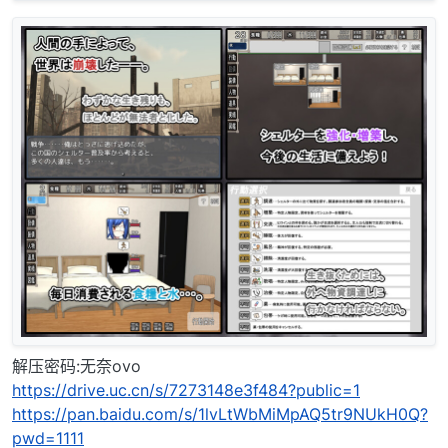
解压密码:无奈ovo
https://drive.uc.cn/s/7273148e3f484?public=1
https://pan.baidu.com/s/1lvLtWbMiMpAQ5tr9NUkH0Q?
pwd=1111