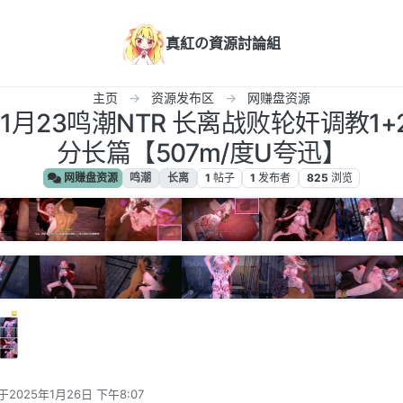
真紅の資源討論組
主页
资源发布区
网赚盘资源
月23鸣潮NTR 长离战败轮奸调教1+2 1
分长篇【507m/度U夸迅】
网赚盘资源
鸣潮
长离
1
帖子
1
发布者
825
浏览
于
2025年1月26日 下午8:07
后由 编辑