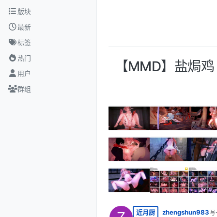
跳转至内容
版块
最新
标签
热门
【MMD】盐焗鸡 1
用户
群组
近月厨
zhengshun983
写
最