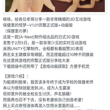
咳咳，给各位老哥分享一款非常精细的3D互动游戏
保健室的怪梦~V1.01完整正式版+动画版
（保健室の夢）
这是一款[A-Nest]制作组出品的日式3D游戏
发售于2月5日，是一款非常少见的实时互动游戏
采用UNITY引擎制作，全程都有着超赞3D表现
两名女主建模非常细腻，而且搭载超过10种不同换装
在这里将游戏的完整正式版分享给大家
下载链接中还附带了【游戏动画提取】方便手机党
【游戏介绍】：
为能顺利脱单，我苦读多年终于成为学校的保健老师
本以为很快就能泡到JK，成为人生赢家
但却意外的被全校女生讨厌，声名狼藉！
而我再也忍不下去，没有老婆就自己创造老婆！
网上买点奇怪液体再混入饮用水里面的话……