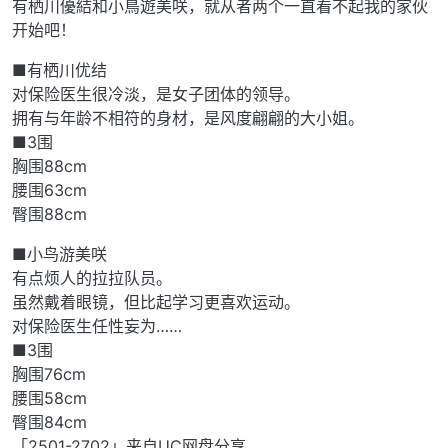
有栖川優結和小鳥遊美咲，就从者两个一直看不起我的家伙
开始吧！
■有栖川优结
对保险医生很冷淡，是女子团体的领导。
拥有与年龄不相符的身材，是风度翩翩的大小姐。
■3围
胸围88cm
腰围63cm
臀围88cm
■小鸟游美咲
有点烦人的拉拉队员。
虽然戴着眼镜，但比起学习更喜欢运动。
对保险医生任性妄为……
■3围
胸围76cm
腰围58cm
臀围84cm
「2501-2702」来自UC网盘分享