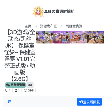
跳转至内容
真紅の資源討論組
主页
资源发布区
网赚盘资源
【3D游戏/全
动态/黑丝
JK】 保健室
怪梦~ 保健室
淫夢 V1.01完
整正式版+动
画版
【2.6G】
网赚盘资源
3d
1
1
396
登录后回复