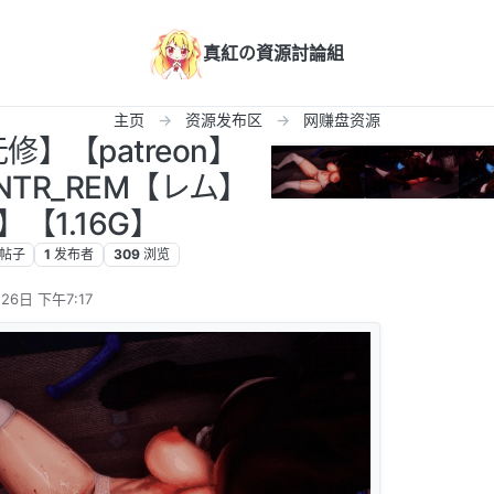
真紅の資源討論組
主页
资源发布区
网赚盘资源
无修】【patreon】
月/NTR_REM【レム】
s】【1.16G】
帖子
1
发布者
309
浏览
26日 下午7:17