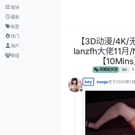
跳转至内容
版块
最新
标签
热门
【3D动漫/4K/
用户
lanzfh大佬11
群组
【10Min
网赚盘资源
3d
1
key
zuogu
写于
2025年1月
最后由 编辑
离线