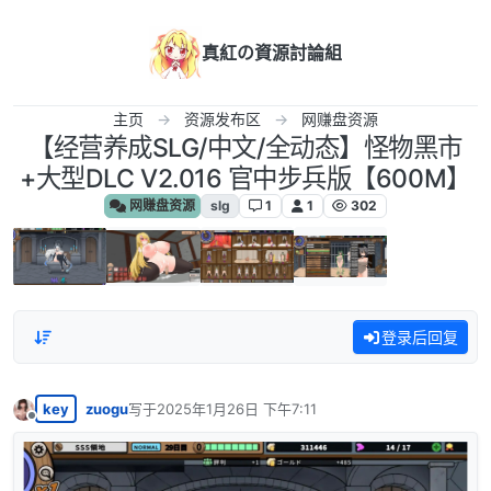
跳转至内容
真紅の資源討論組
主页
资源发布区
网赚盘资源
【经营养成SLG/中文/全动态】怪物黑市
+大型DLC V2.016 官中步兵版【600M】
网赚盘资源
slg
1
1
302
登录后回复
key
zuogu
写于
2025年1月26日 下午7:11
最后由 编辑
离线