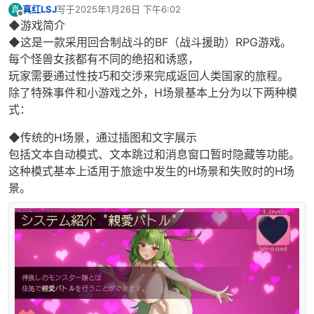
真红LSJ
写于
2025年1月26日 下午6:02
真
最后由 编辑
离线
◆游戏简介
◆这是一款采用回合制战斗的BF（战斗援助）RPG游戏。
每个怪兽女孩都有不同的绝招和诱惑，
玩家需要通过性技巧和交涉来完成返回人类国家的旅程。
除了特殊事件和小游戏之外，H场景基本上分为以下两种模
式：
◆传统的H场景，通过插图和文字展示
包括文本自动模式、文本跳过和消息窗口暂时隐藏等功能。
这种模式基本上适用于旅途中发生的H场景和失败时的H场
景。