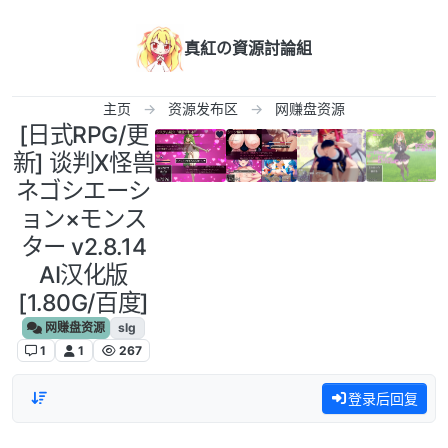
跳转至内容
真紅の資源討論組
主页
资源发布区
网赚盘资源
[日式RPG/更
新] 谈判X怪兽
ネゴシエーシ
ョン×モンス
ター v2.8.14
AI汉化版
[1.80G/百度]
网赚盘资源
slg
1
1
267
登录后回复