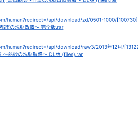
Lilith] 監獄戦艦～非道の洗脳改造航海～ DL版 (files).rar
com/human?redirect=/api/download/zd/0501-1000/[100730
要塞都市の洗脳改造～ 完全版.rar
com/human?redirect=/api/download/raw3/2013年12月/[1312
艦3 ～熱砂の洗脳航路～ DL版 (files).rar