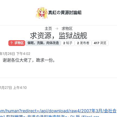
真紅の資源討論組
主页
求物区
求资源，监狱战舰
求物区
催眠，洗脑，肉体改造
2
帖子
2
发布者
417
浏览
5年1月26日 下午4:02
辑
本，谢谢各位大佬了，跪求一份。
1月27日 上午4:10
.com/human?redirect=/api/download/raw4/2007年3月/会社合