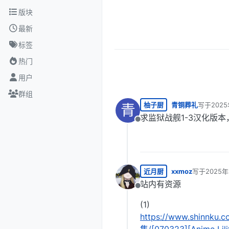
跳转至内容
版块
最新
标签
热门
用户
群组
柚子厨
青铜葬礼
写于
202
青
最后由 编
求监狱战舰1-3汉化版
离线
近月厨
xxmoz
写于
2025年
最后由 编辑
站内有资源
离线
(1)
https://www.shinnku