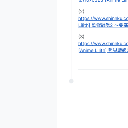
集/[070323][Anime 
(2)
https://www.shinnku.
Lilith] 監獄戦艦2 ～
(3)
https://www.shinnku.
[Anime Lilith] 監獄戦