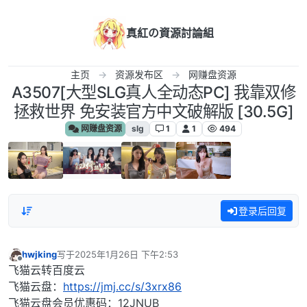
跳转至内容
真紅の資源討論組
主页
资源发布区
网赚盘资源
A3507[大型SLG真人全动态PC] 我靠双修
拯救世界 免安装官方中文破解版 [30.5G]
网赚盘资源
slg
1
1
494
登录后回复
hwjking
写于
2025年1月26日 下午2:53
最后由 编辑
离线
飞猫云转百度云
飞猫云盘：
https://jmj.cc/s/3xrx86
飞猫云盘会员优惠码：12JNUB