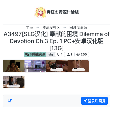
跳转至内容
真紅の資源討論組
主页
资源发布区
网赚盘资源
A3497[SLG汉化] 奉献的困境 Dilemma of
Devotion Ch.3 Ep. 1 PC+安卓汉化版
[13G]
网赚盘资源
slg
1
1
200
登录后回复