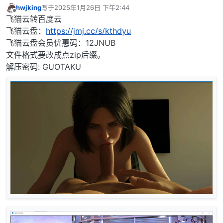
hwjking
写于
2025年1月26日 下午2:44
最后由 编辑
离线
飞猫云转百度云
飞猫云盘：
https://jmj.cc/s/kthdyu
飞猫云盘会员优惠码：12JNUB
文件格式要改成点zip后缀。
解压密码: GUOTAKU