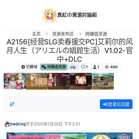
跳转至内容
真紅の資源討論組
主页
资源发布区
网赚盘资源
A2156[经营SLG卖春援交PC]艾莉尔的风
月人生（アリエルの娼館生活）V1.02-官
中+DLC
已移动
网赚盘资源
slg
1
1
400
登录后回复
hwjking
写于
2025年1月26日 下午2:01
最后由 编辑
离线