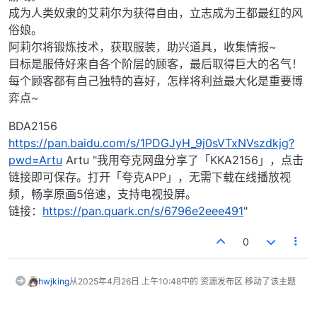
成为人类奴隶的艾莉尔为获得自由，立志成为王都最红的风
俗娘。
阿莉尔将锻炼技术，获取服装，助兴道具，收集情报~
目标是服侍好来自各个阶层的顾客，最后取得巨大的名气！
每个顾客都有自己独特的喜好，怎样将利益最大化是重要博
弈点~
BDA2156
https://pan.baidu.com/s/1PDGJyH_9j0sVTxNVszdkjg?
pwd=Artu
Artu "我用夸克网盘分享了「KKA2156」，点击
链接即可保存。打开「夸克APP」，无需下载在线播放视
频，畅享原画5倍速，支持电视投屏。
链接：
https://pan.quark.cn/s/6796e2eee491
"
0
hwjking
从
2025年4月26日 上午10:48
中的 资源发布区 移动了该主题