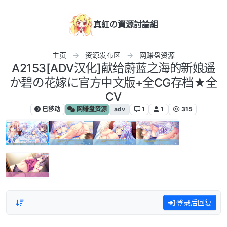
跳转至内容
真紅の資源討論組
主页
资源发布区
网赚盘资源
A2153[ADV汉化]献给蔚蓝之海的新娘遥
か碧の花嫁に官方中文版+全CG存档★全
CV
已移动
网赚盘资源
adv
1
1
315
登录后回复