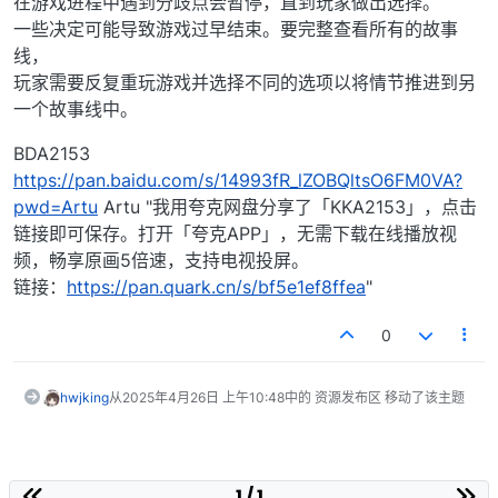
在游戏进程中遇到分歧点会暂停，直到玩家做出选择。
一些决定可能导致游戏过早结束。要完整查看所有的故事
线，
玩家需要反复重玩游戏并选择不同的选项以将情节推进到另
一个故事线中。
BDA2153
https://pan.baidu.com/s/14993fR_lZOBQltsO6FM0VA?
pwd=Artu
Artu "我用夸克网盘分享了「KKA2153」，点击
链接即可保存。打开「夸克APP」，无需下载在线播放视
频，畅享原画5倍速，支持电视投屏。
链接：
https://pan.quark.cn/s/bf5e1ef8ffea
"
0
hwjking
从
2025年4月26日 上午10:48
中的 资源发布区 移动了该主题
1 / 1