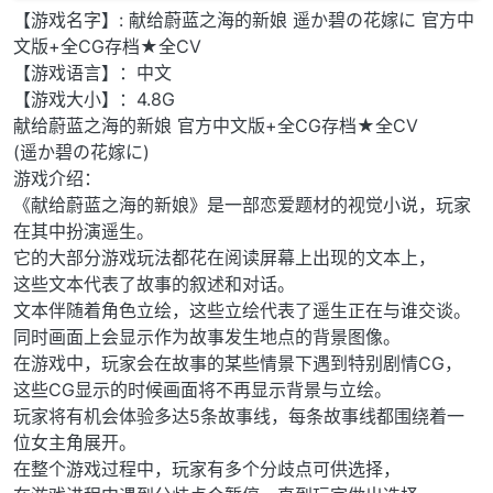
【游戏名字】: 献给蔚蓝之海的新娘 遥か碧の花嫁に 官方中
文版+全CG存档★全CV
【游戏语言】：中文
【游戏大小】：4.8G
献给蔚蓝之海的新娘 官方中文版+全CG存档★全CV
(遥か碧の花嫁に)
游戏介绍：
《献给蔚蓝之海的新娘》是一部恋爱题材的视觉小说，玩家
在其中扮演遥生。
它的大部分游戏玩法都花在阅读屏幕上出现的文本上，
这些文本代表了故事的叙述和对话。
文本伴随着角色立绘，这些立绘代表了遥生正在与谁交谈。
同时画面上会显示作为故事发生地点的背景图像。
在游戏中，玩家会在故事的某些情景下遇到特别剧情CG，
这些CG显示的时候画面将不再显示背景与立绘。
玩家将有机会体验多达5条故事线，每条故事线都围绕着一
位女主角展开。
在整个游戏过程中，玩家有多个分歧点可供选择，