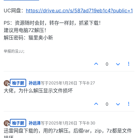
UC网盘：
https://drive.uc.cn/s/587ad719eb1c4?public=1
PS：资源随时会封，转存一样封，抓紧下载！
建议用电脑7Z解压！
解压密码：猫里奥小新
举报的没JJ；
0
柚子厨
孙远泽
写于
2025年1月26日 下午8:27
孙
最后由 编辑
离线
大佬，为什么解压显示文件损坏
0
柚子厨
孙远泽
写于
2025年1月26日 下午8:30
孙
最后由 编辑
离线
迅雷网盘下载的，用的7z解压。后缀rar，zip，7z都是文件