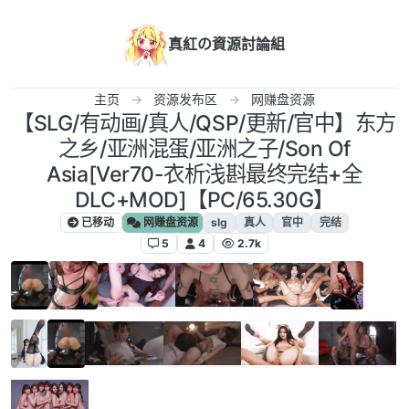
跳转至内容
真紅の資源討論組
主页
资源发布区
网赚盘资源
【SLG/有动画/真人/QSP/更新/官中】东方
之乡/亚洲混蛋/亚洲之子/Son Of
Asia[Ver70-衣析浅斟最终完结+全
DLC+MOD]【PC/65.30G】
已移动
网赚盘资源
slg
真人
官中
完结
5
4
2.7k