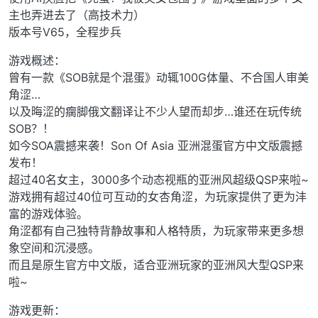
主也弄进去了（高技术力）
版本号V65，全程步兵
游戏概述：
曾有一款《SOB就是个混蛋》动辄100G体量、不合国人审美
角涩…
以及晦涩的瘸脚俄文翻译让不少人望而却步…谁还在玩传统
SOB？！
如今SOA震撼来袭！Son Of Asia 亚洲混蛋官方中文版震撼
发布！
超过40名女主，3000多个动态视瓶的亚洲风超级QSP来啦~
游戏拥有超过40位可互动的女杏角涩，为玩家提供了更为沣
富的游戏体验。
角涩都有自己独特背静故事和人格特质，为玩家带来更多想
象空间和沉浸感。
而且是原生官方中文版，适合亚洲玩家的亚洲风大型QSP来
啦~
游戏更新：