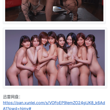
迅雷网盘：
https://pan.xunlei.com/s/VOFoEP9lemZO24gIJK8_k6Ad
A1?pwd=himv#