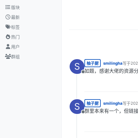
跳转至内容
版块
最新
标签
热门
用户
群组
柚子厨
smilingha
写于
20
S
最后由 
如题，感谢大佬的资源
离线
柚子厨
smilingha
写于
20
S
最后由 
群里本来有一个，但链
离线