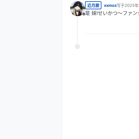
近月厨
xxmoz
写于
2025年
最后由 编辑
是 妹!せいかつ～ファン
离线