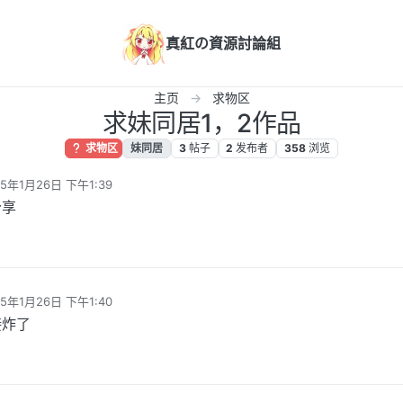
真紅の資源討論組
主页
求物区
求妹同居1，2作品
求物区
妹同居
3
帖子
2
发布者
358
浏览
25年1月26日 下午1:39
编辑
分享
25年1月26日 下午1:40
编辑
接炸了