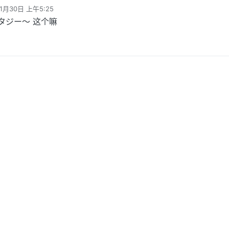
1月30日 上午5:25
タジー～ 这个嘛