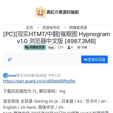
跳转至内容
真紅の資源討論組
主页
资源发布区
网赚盘资源
[PC][现实HTMT/中翻]催眠图 Hypnogram
v1.0 浏览器中文版 [4987.3MB]
网赚盘资源
rpg
1
1
318
登录后回复
ccrar
写于
2025年1月26日 下午1:27
C
最后由 编辑
离线
https://pan.quark.cn/s/d89ab66fbd9a
下载后后缀改为.7z, 解压密码：mg
语言修改 主目录-Setting.ini ja : 日本語 / ko : 한국어 / en :
English / zh-hans: 简体中文 / zh-