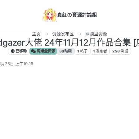
真紅の資源討論組
主页
资源发布区
网赚盘资源
wdgazer大佬 24年11月12月作品合集 [
已移动
网赚盘资源
3d动画
1
帖子
1
发布者
258
浏览
1月26日 上午10:16