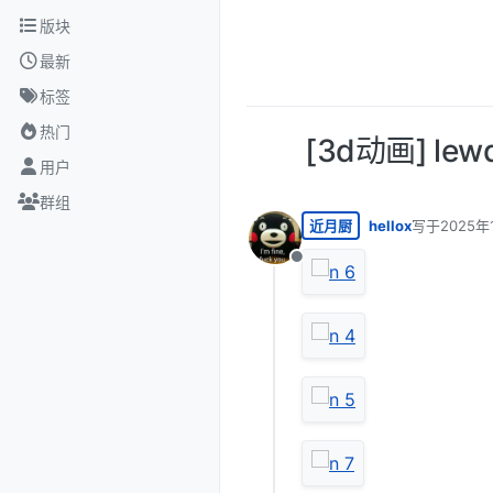
跳转至内容
版块
最新
标签
热门
[3d动画] le
用户
群组
近月厨
hellox
写于
2025年
最后由 编辑
离线