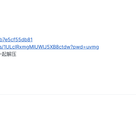
s/b7e5cf55db81
om/s/1ULclRxmgMIUWIJ5XB8ctdw?pwd=uvmg
一起解压