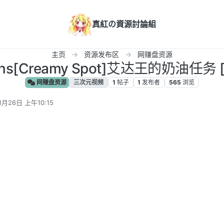
真紅の資源討論組
主页
资源发布区
网赚盘资源
ans[Creamy Spot]艾达王的奶油任务 [
网赚盘资源
三次元视频
1
帖子
1
发布者
565
浏览
1月26日 上午10:15