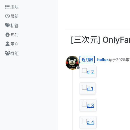
跳转至内容
版块
最新
标签
热门
[三次元] OnlyF
用户
群组
近月厨
hellox
写于
2025年
最后由 编辑
离线