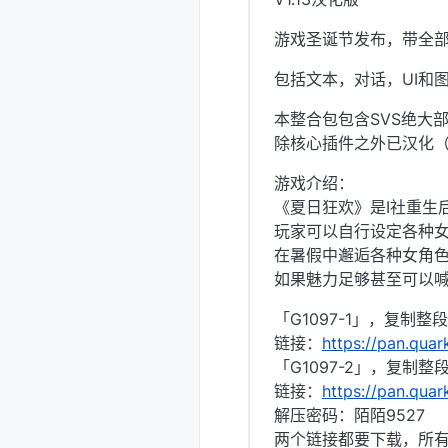
游戏圣诞节发布，带全部
包括文本，对话，UI和
本整合包包含SVS绝大部
除核心插件之外已汉化（
游戏介绍：
《夏日狂欢》是I社重生
玩家可以自行设定各种女
在暑假中邂逅各种女角
如果魅力足够甚至可以
「G1097-1」，复制
链接：
https://pan.qua
「G1097-2」，复制
链接：
https://pan.qua
解压密码：陌陌9527
两个链接都要下载，所有