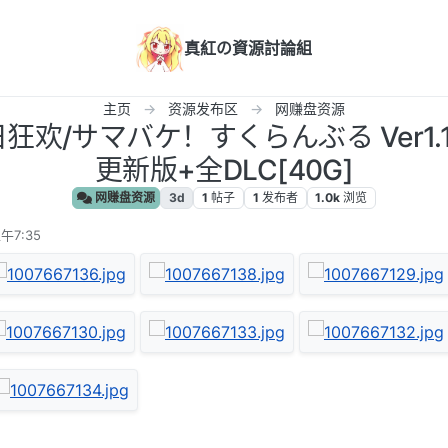
真紅の資源討論組
主页
资源发布区
网赚盘资源
日狂欢/サマバケ！すくらんぶる Ver1.
更新版+全DLC[40G]
网赚盘资源
3d
1
帖子
1
发布者
1.0k
浏览
午7:35