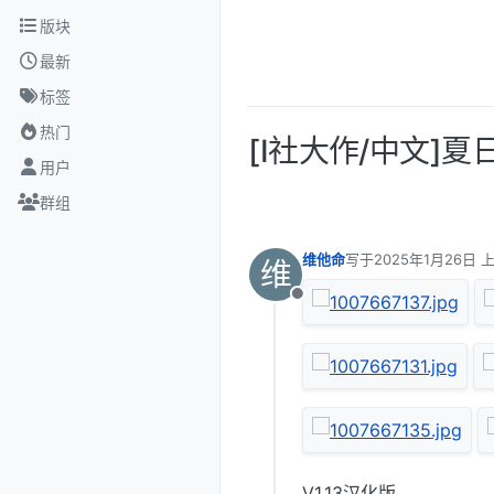
跳转至内容
版块
最新
标签
热门
[I社大作/中文]夏
用户
群组
维他命
写于
2025年1月26日 上
维
最后由 编辑
离线
V1.13汉化版