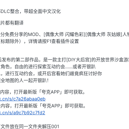
DLC整合，带超全面中文汉化
图片都有翻译
分免费分享的MOD、[偶像大师 闪耀色彩][偶像大师 灰姑娘]人
标题除外），详情请按F1查看插件设置
后发布的第二部作品，是一款主打[DIY大后宫]的开放世界沙盒游
角色，自由的进行探索互动约会……或者开银趴
色，进行互动约会，或开后宫看她们雌竟疯狂讨好你
喊全地图的人一起开银趴！
整段内容，打开最新版「夸克APP」即可获取。
rk.cn/s/c7a26abaa0eb
整段内容，打开最新版「夸克APP」即可获取。
rk.cn/s/a9c7b92c7fd2
文件放在同一文件夹解压001