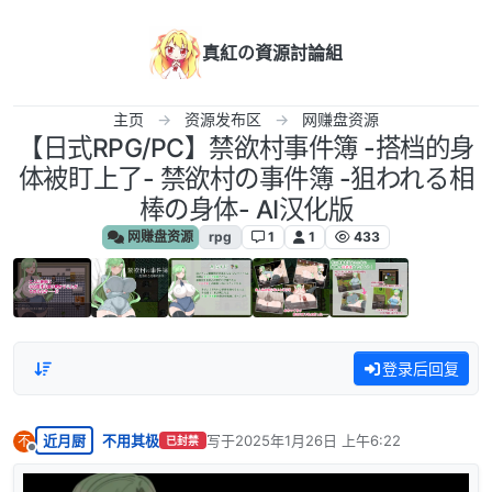
跳转至内容
真紅の資源討論組
主页
资源发布区
网赚盘资源
【日式RPG/PC】禁欲村事件簿 -搭档的身
体被盯上了- 禁欲村の事件簿 -狙われる相
棒の身体- AI汉化版
网赚盘资源
rpg
1
1
433
登录后回复
近月厨
不用其极
写于
2025年1月26日 上午6:22
不
已封禁
最后由 编辑
离线