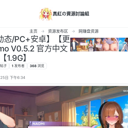
真紅の資源討論組
主页
资源发布区
网赚盘资源
动态/PC+安卓】【更
o V0.5.2 官方中文
【1.9G】
帖子
1
发布者
368
浏览
25日 下午6:34