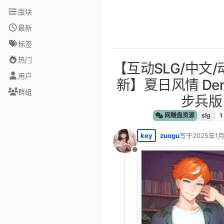
跳转至内容
版块
最新
标签
热门
【互动SLG/中文/
用户
新】夏日风情 Dem
群组
步兵版
网赚盘资源
slg
1
key
zuogu
写于
2025年1月
最后由 编辑
离线