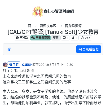
跳转至内容
真紅の資源討論組
主页
资源发布区
网赚盘资源
[GAL/GPT翻译][Tanuki Soft]少女教育
已移动
网赚盘资源
萝莉
1
1
947
登录后回复
近月厨
CJENN
写于
2024年6月8日 上午9:30
最后由 编辑
离线
社团：Tanuki Soft
上次家庭教师和学生之间喜闻乐见的故事
这次学校三三和学生之间喜闻乐见的故事
主人公三十多岁，是女子学校的老师。他甚至没有谈过恋
爱，结婚的梦想也遥不可及，他唯一的愿望就是好好培养学
生，帮助他们顺利毕业。就在那时，由于出生率下降而导致