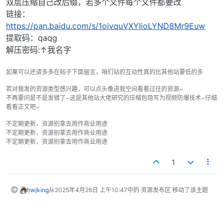
双层压缩自己改后缀，若多个文件每个文件都要改
链接：
https://pan.baidu.com/s/1oivquVXYIioLYND8Mr9Euw
提取码：qaqg
解压密码:↑我名字
如果可以还请多多在帖子下面留言，咱们站的互动性真的比其他站要低的多
若对我发的资源类型感兴趣，可以点头像进我空间看看过往的资源~
不再要问是不是发错了~这是其他站大佬研究的压缩包隐写为视频防爆技术~仔细
看看正文吧~
不定期更新，资源别拿去用作商业用途
不定期更新，资源别拿去用作商业用途
不定期更新，资源别拿去用作商业用途
1
hwjking
从
2025年4月26日 上午10:47
中的 资源发布区 移动了该主题