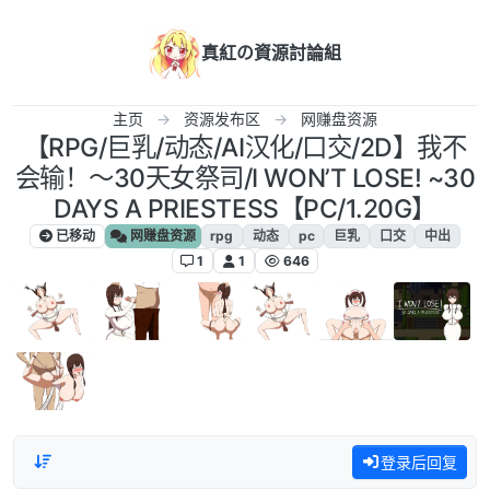
跳转至内容
真紅の資源討論組
主页
资源发布区
网赚盘资源
【RPG/巨乳/动态/AI汉化/口交/2D】我不
会输！〜30天女祭司/I WON’T LOSE! ~30
DAYS A PRIESTESS【PC/1.20G】
已移动
网赚盘资源
rpg
动态
pc
巨乳
口交
中出
1
1
646
登录后回复