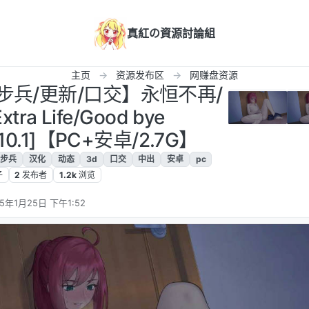
真紅の資源討論組
主页
资源发布区
网赚盘资源
/步兵/更新/口交】永恒不再/
ra Life/Good bye
r0.10.1]【PC+安卓/2.7G】
步兵
汉化
动态
3d
口交
中出
安卓
pc
子
2
发布者
1.2k
浏览
25年1月25日 下午1:52
编辑