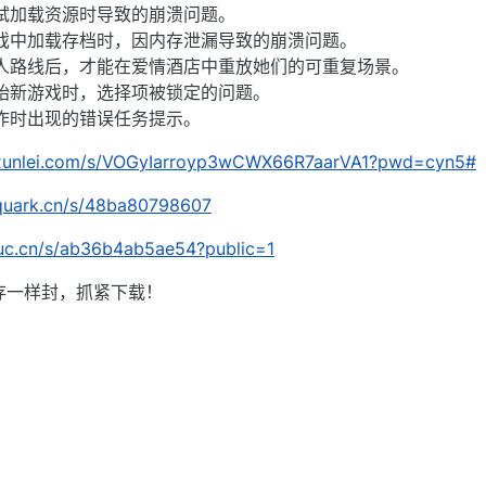
试加载资源时导致的崩溃问题。
戏中加载存档时，因内存泄漏导致的崩溃问题。
人路线后，才能在爱情酒店中重放她们的可重复场景。
始新游戏时，选择项被锁定的问题。
作时出现的错误任务提示。
n.xunlei.com/s/VOGyIarroyp3wCWX66R7aarVA1?pwd=cyn5#
.quark.cn/s/48ba80798607
e.uc.cn/s/ab36b4ab5ae54?public=1
存一样封，抓紧下载！