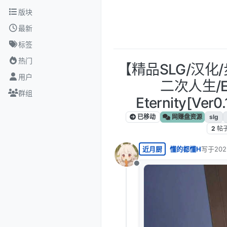
跳转至内容
版块
最新
标签
热门
【精品SLG/汉化
用户
二次人生/Ext
群组
Eternity[Ve
已移动
网赚盘资源
slg
2
帖
近月厨
懂的都懂H
写于
20
最后由 
离线