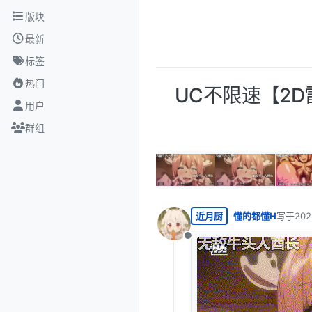
跳转至内容
版块
最新
标签
热门
UC不限速【2D
用户
群组
近月厨
懂的都懂H
写于
20
最后由 
离线