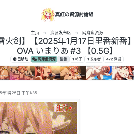
真紅の資源討論組
主页
资源发布区
网赚盘资源
雷火剑】【2025年1月17日里番新番】
OVA いまりあ #3 【0.5G】
已移动
网赚盘资源
里番
1
帖子
1
发布者
472
浏览
25年1月25日 下午1:35
编辑