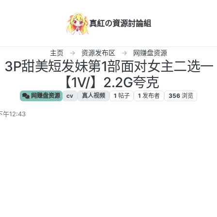
真紅の資源討論組
主页
资源发布区
网赚盘资源
】3P甜美短发妹第1部面对女主二选一
【1V/】2.2G夸克
网赚盘资源
cv
真人视频
1
帖子
1
发布者
356
浏览
下午12:43