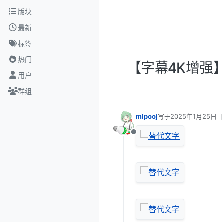
跳转至内容
版块
最新
标签
热门
【字幕4K增强
用户
群组
mlpooj
写于
2025年1月25日 
最后由 编辑
离线