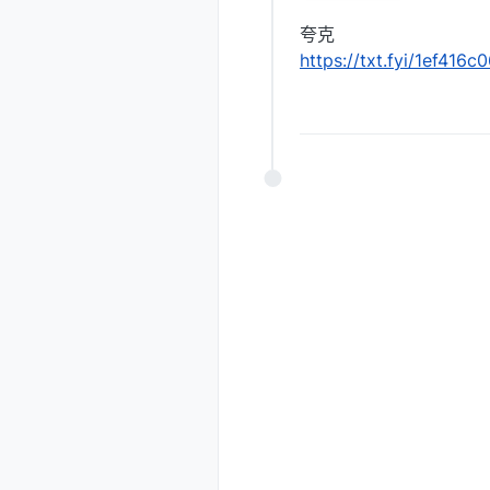
夸克
https://txt.fyi/1ef416