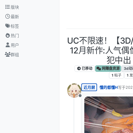
跳转至内容
版块
最新
标签
热门
UC不限速！【3D/无
用户
12月新作:人气
群组
犯中出 
已移动
网赚盘资源
3d动
1
帖子
1
发
近月厨
懂的都懂H
写于
20
最后由 
离线