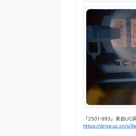
「2501-993」来自U
https://drive.uc.cn/s