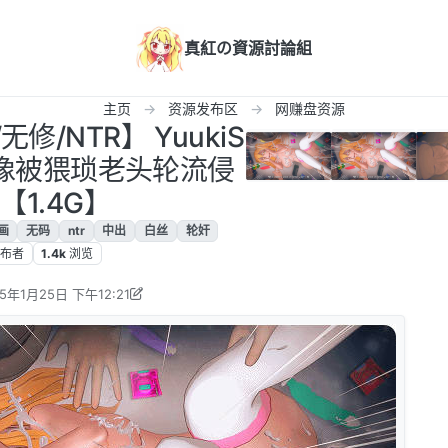
真紅の資源討論組
主页
资源发布区
网赚盘资源
修/NTR】 YuukiS
偶像被猥琐老头轮流侵
【1.4G】
画
无码
ntr
中出
白丝
轮奸
布者
1.4k
浏览
25年1月25日 下午12:21
懂的都懂H 编辑
2025年1月25日 上午6:22