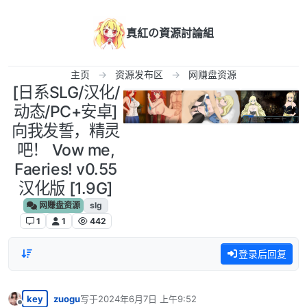
跳转至内容
真紅の資源討論組
主页
资源发布区
网赚盘资源
[日系SLG/汉化/
动态/PC+安卓]
向我发誓，精灵
吧！ Vow me,
Faeries! v0.55
汉化版 [1.9G]
网赚盘资源
slg
1
1
442
登录后回复
key
zuogu
写于
2024年6月7日 上午9:52
最后由 编辑