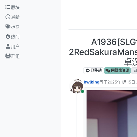
跳转至内容
版块
最新
标签
热门
A1936[S
用户
2RedSakuraMans
群组
卓
已移动
网赚盘资源
s
hwjking
写于
2025年1月15日 
最后由 编辑
在线