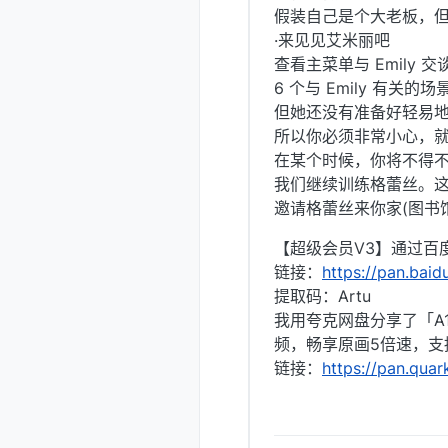
假装自己是个大老板，
·来见见艾米丽吧
查看主菜单与 Emily 交
6 个与 Emily 有关的
但她还没有准备好轻易
所以你必须非常小心，
在某个时候，你将不得
我们继续训练格蕾丝。
邀请格蕾丝来你家(图书
【超级会员V3】通过百度
链接：
https://pan.ba
提取码：Artu
我用夸克网盘分享了「A
频，畅享原画5倍速，支
链接：
https://pan.qua