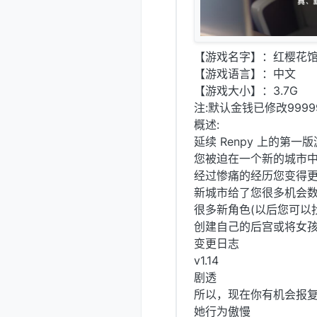
【游戏名字】：红樱花馆2 Red
【游戏语言】：中文
【游戏大小】：3.7G
注:默认金钱已修改9999
概述:
延续 Renpy 上的第
您被迫在一个新的城市
经过惨痛的经历您变得
新城市给了您很多机会数
很多新角色(以后您可以
创建自己的后宫或将女孩
变更日志
v1.14
剧透
所以，现在你有机会报
她行为傲慢