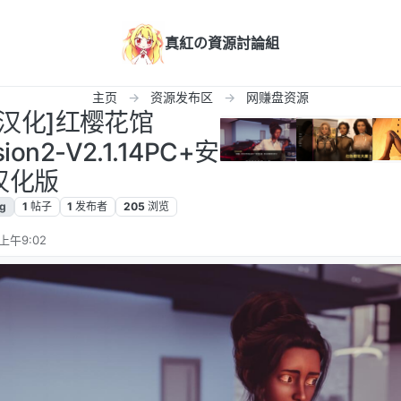
真紅の資源討論組
主页
资源发布区
网赚盘资源
LG汉化]红樱花馆
ion2-V2.1.14PC+安
汉化版
lg
1
帖子
1
发布者
205
浏览
上午9:02