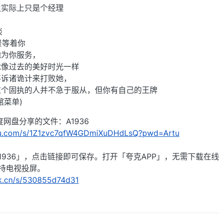
但实际上只是个经理
谈
场景等着你
地为你服务，
就像过去的美好时光一样
不诉诸诡计来打败她，
这个固执的人并不急于服从，但你有自己的王牌
馆菜单)
网盘分享的文件：A1936
idu.com/s/1Z1zvc7qfW4GDmiXuDHdLsQ?pwd=Artu
1936」，点击链接即可保存。打开「夸克APP」，无需下载在
持电视投屏。
rk.cn/s/530855d74d31