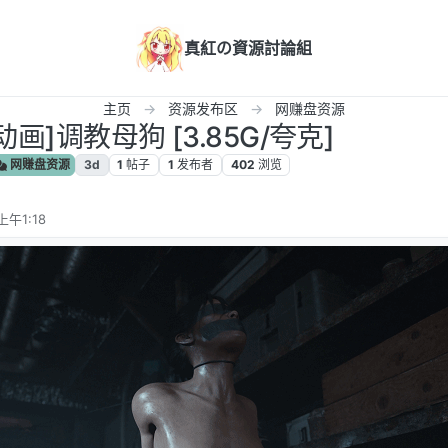
真紅の資源討論組
主页
资源发布区
网赚盘资源
动画]调教母狗 [3.85G/夸克]
网赚盘资源
3d
1
帖子
1
发布者
402
浏览
上午1:18