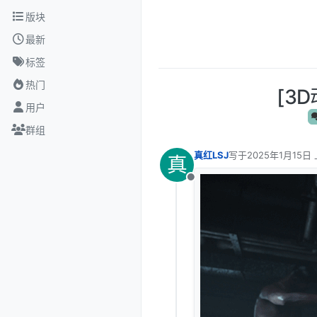
跳转至内容
版块
最新
标签
热门
[3D
用户
群组
真红LSJ
写于
2025年1月15日 
真
最后由 编辑
离线