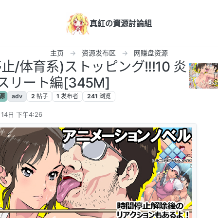
真紅の資源討論組
主页
资源发布区
网赚盘资源
停止/体育系)ストッピング!!!10 炎
スリート編[345M]
源
adv
2
帖子
1
发布者
241
浏览
14日 下午4:26