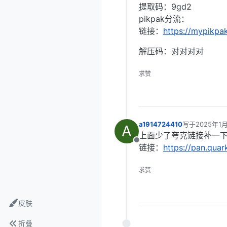
提取码：9gd2
pikpak分流：
链接：
https://mypikp
解压码：对对对对
求赞
a1914724410
写于
2025年1月
A
最后由 编辑
上面少了夸克链接补一
离线
链接：
https://pan.qua
求赞
皮肤
折叠