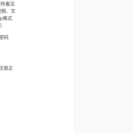
接所看见
视频、文
ip格式
（）
设密码
还是正