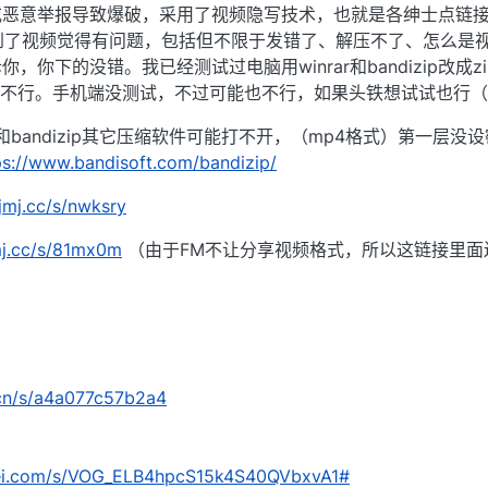
或恶意举报导致爆破，采用了视频隐写技术，也就是各绅士点链
到了视频觉得有问题，包括但不限于发错了、解压不了、怎么是
你下的没错。我已经测试过电脑用winrar和bandizip改成z
缩不行。手机端没测试，不过可能也不行，如果头铁想试试也行
rar和bandizip其它压缩软件可能打不开，（mp4格式）第一层没
ps://www.bandisoft.com/bandizip/
/jmj.cc/s/nwksry
jmj.cc/s/81mx0m
（由于FM不让分享视频格式，所以这链接里面
c.cn/s/a4a077c57b2a4
nlei.com/s/VOG_ELB4hpcS15k4S40QVbxvA1#