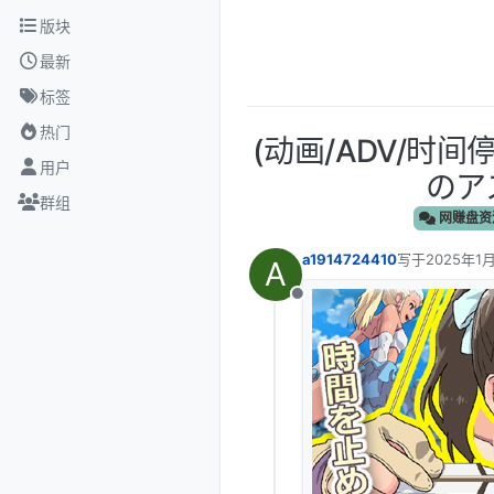
跳转至内容
版块
最新
标签
热门
(动画/ADV/时间
用户
のア
群组
网赚盘资
a1914724410
写于
2025年1月
A
最后由 编辑
离线