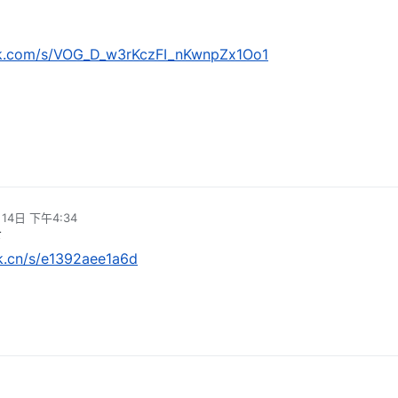
ak.com/s/VOG_D_w3rKczFI_nKwnpZx1Oo1
14日 下午4:34
下
rk.cn/s/e1392aee1a6d