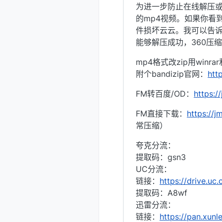
为进一步防止在线解压
的mp4视频。如果你看
件损坏云云。我可以告诉你，
能够解压成功，360压
mp4格式改zip用win
附个bandizip官网：
htt
FM转百度/OD：
https:/
FM直接下载：
https://
常压缩）
夸克分流：
提取码：gsn3
UC分流：
链接：
https://drive.u
提取码：A8wf
迅雷分流：
链接：
https://pan.xu