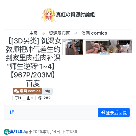
跳转至内容
真紅の資源討論組
主页
资源发布区
漫画 comics
【[3D另类] 饥渴女
教师把帅气差生约
到家里肉碰肉补课
“师生逆转”1~4】
【967P/203M】
百度
漫画 comics
slg
1
1
282
登录后回复
真红LSJ
写于
2025年1月14日 下午1:36
真
最后由 编辑
离线