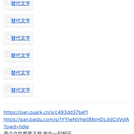
https://pan.quark.cn/s/c493dd37bef1
https://pan.baidu.com/s/1YYlwNVhw0MoHDLddCdVsfA
?pwd=hdje
两个文件都要下载,放在一起解压