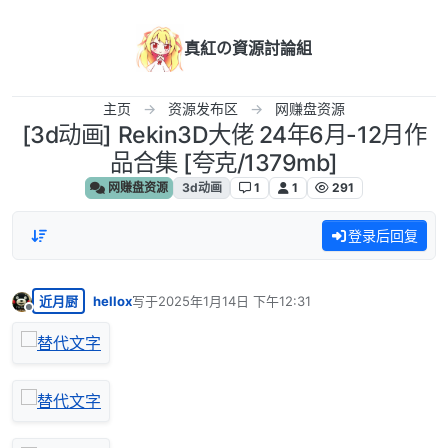
跳转至内容
真紅の資源討論組
主页
资源发布区
网赚盘资源
[3d动画] Rekin3D大佬 24年6月-12月作
品合集 [夸克/1379mb]
网赚盘资源
3d动画
1
1
291
登录后回复
近月厨
hellox
写于
2025年1月14日 下午12:31
最后由 编辑
离线