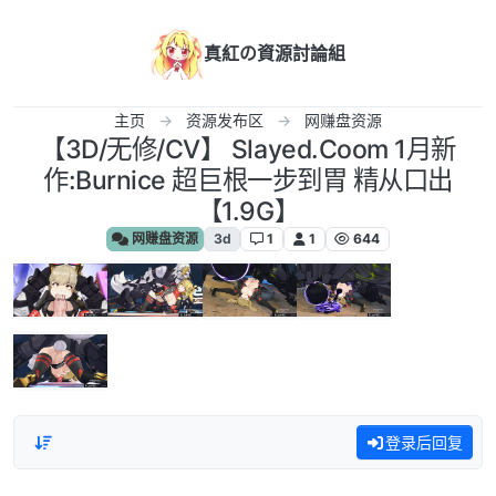
跳转至内容
真紅の資源討論組
主页
资源发布区
网赚盘资源
【3D/无修/CV】 Slayed.Coom 1月新
作:Burnice 超巨根一步到胃 精从口出
【1.9G】
网赚盘资源
3d
1
1
644
登录后回复